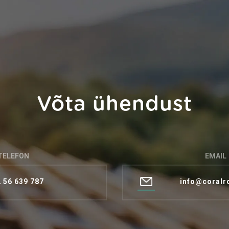
Võta ühendust
TELEFON
EMAIL
 56 639 787
info@coralr