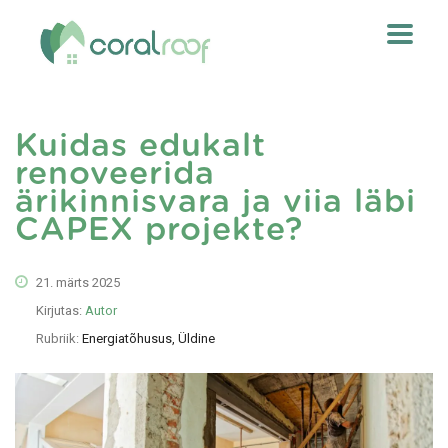
Kuidas edukalt
renoveerida
ärikinnisvara ja viia läbi
CAPEX projekte?
21. märts 2025
Kirjutas:
Autor
Rubriik:
Energiatõhusus, Üldine