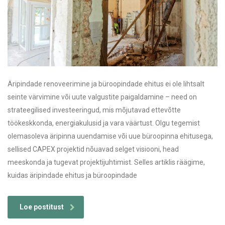
Äripindade renoveerimine ja büroopindade ehitus ei ole lihtsalt
seinte värvimine või uute valgustite paigaldamine – need on
strateegilised investeeringud, mis mõjutavad ettevõtte
töökeskkonda, energiakulusid ja vara väärtust. Olgu tegemist
olemasoleva äripinna uuendamise või uue büroopinna ehitusega,
sellised CAPEX projektid nõuavad selget visiooni, head
meeskonda ja tugevat projektijuhtimist. Selles artiklis räägime,
kuidas äripindade ehitus ja büroopindade
Loe postitust