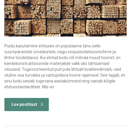
Puidu kasutamine ehituses on populaarne tänu selle
suurepärastele omadustele, nagu soojusisolatsioonivõime ja
lihtne töödeldavus. Kui ehitad kodu või mõnda muud hoonet, on
kandekonstruktsioonide materjalide valik üks tähtsamaid
otsuseid. Tugevsorteeritud puit pole lihtsalt kvaliteedimärk, vaid
oluline osa turvalise ja vastupidava hoone rajamisel. See tagab, et
sinu kodu seisab tugevana aastakümneid ning vastab kõigile
ehitusstandarditele. Mis on
Loe postitust