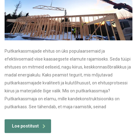
Puitkarkassmajade ehitus on üks populaarsemaid ja
efektiivsemaid viise kaasaegsete elamute rajamiseks. Seda tüüpi
ehituses on mitmeid eeliseid, nagu kiirus, keskkonnasõbralikkus ja
madal energiakulu. Kaks peamist tegurit, mis mõjutavad
puitkarkassmajade kvaliteeti ja kulutõhusust, on ehitusprotsessi
kiirus ja materjalide õige valik. Mis on puitkarkassmaja?
Puitkarkassmaja on elamu, mille kandekonstruktsiooniks on
puitkarkass. See tähendab, et maja raamistik, seinad
Loe postitust