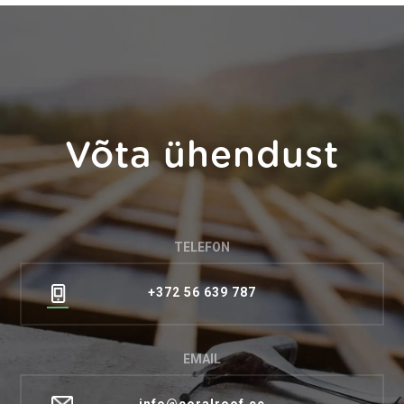
Võta ühendust
TELEFON
+372 56 639 787
EMAIL
info@coralroof.ee