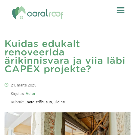
Kuidas edukalt
renoveerida
ärikinnisvara ja viia läbi
CAPEX projekte?
21. märts 2025
Kirjutas:
Autor
Rubriik:
Energiatõhusus, Üldine