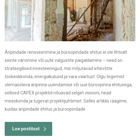
Äripindade renoveerimine ja büroopindade ehitus ei ole lihtsalt
seinte värvimine või uute valgustite paigaldamine – need on
strateegilised investeeringud, mis mõjutavad ettevõtte
töökeskkonda, energiakulusid ja vara väärtust. Olgu tegemist
olemasoleva äripinna uuendamise või uue büroopinna ehitusega,
sellised CAPEX projektid nõuavad selget visiooni, head
meeskonda ja tugevat projektijuhtimist. Selles artiklis räägime,
kuidas äripindade ehitus ja büroopindade
Loe postitust