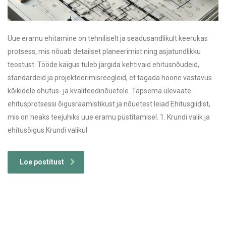
Uue eramu ehitamine on tehniliselt ja seadusandlikult keerukas
protsess, mis nõuab detailset planeerimist ning asjatundlikku
teostust. Tööde käigus tuleb järgida kehtivaid ehitusnõudeid,
standardeid ja projekteerimisreegleid, et tagada hoone vastavus
kõikidele ohutus- ja kvaliteedinõuetele. Täpsema ülevaate
ehitusprotsessi õigusraamistikust ja nõuetest leiad Ehitusgiidist,
mis on heaks teejuhiks uue eramu püstitamisel. 1. Krundi valik ja
ehitusõigus Krundi valikul
Loe postitust