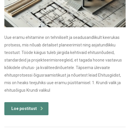
Uue eramu ehitamine on tehniliselt ja seadusandlikult keerukas
protsess, mis nõuab detailset planeerimist ning asjatundlikku
teostust. Tööde käigus tuleb järgida kehtivaid ehitusnõudeid,
standardeid ja projekteerimisreegleid, et tagada hoone vastavus
kõikidele ohutus- ja kvaliteedinõuetele. Täpsema ülevaate
ehitusprotsessi õigusraamistikust ja nõuetest leiad Ehitusgiidist,
mis on heaks teejuhiks uue eramu püstitamisel. 1. Krundi valik ja
ehitusõigus Krundi valikul
Loe postitust