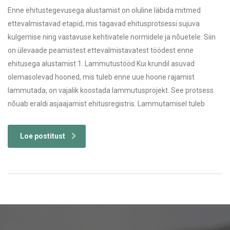
Enne ehitustegevusega alustamist on oluline läbida mitmed
ettevalmistavad etapid, mis tagavad ehitusprotsessi sujuva
kulgemise ning vastavuse kehtivatele normidele ja nõuetele. Siin
on ülevaade peamistest ettevalmistavatest töödest enne
ehitusega alustamist 1. Lammutustööd Kui krundil asuvad
olemasolevad hooned, mis tuleb enne uue hoone rajamist
lammutada, on vajalik koostada lammutusprojekt. See protsess
nõuab eraldi asjaajamist ehitusregistris. Lammutamisel tuleb
Loe postitust