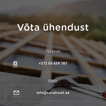
Võta ühendust
TELEFON
+372 56 639 787
EMAIL
info@coralroof.ee