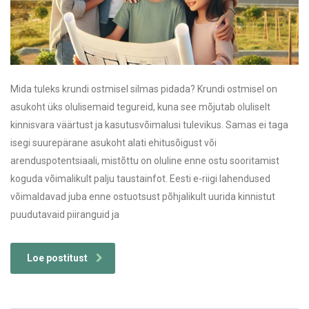
Mida tuleks krundi ostmisel silmas pidada? Krundi ostmisel on
asukoht üks olulisemaid tegureid, kuna see mõjutab oluliselt
kinnisvara väärtust ja kasutusvõimalusi tulevikus. Samas ei taga
isegi suurepärane asukoht alati ehitusõigust või
arenduspotentsiaali, mistõttu on oluline enne ostu sooritamist
koguda võimalikult palju taustainfot. Eesti e-riigi lahendused
võimaldavad juba enne ostuotsust põhjalikult uurida kinnistut
puudutavaid piiranguid ja
Loe postitust