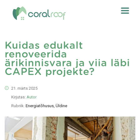
Kuidas edukalt
renoveerida
ärikinnisvara ja viia läbi
CAPEX projekte?
21. märts 2025
Kirjutas:
Autor
Rubriik:
Energiatõhusus, Üldine