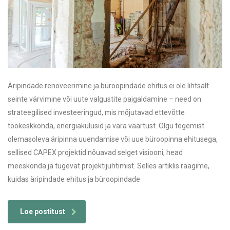
Äripindade renoveerimine ja büroopindade ehitus ei ole lihtsalt
seinte värvimine või uute valgustite paigaldamine – need on
strateegilised investeeringud, mis mõjutavad ettevõtte
töökeskkonda, energiakulusid ja vara väärtust. Olgu tegemist
olemasoleva äripinna uuendamise või uue büroopinna ehitusega,
sellised CAPEX projektid nõuavad selget visiooni, head
meeskonda ja tugevat projektijuhtimist. Selles artiklis räägime,
kuidas äripindade ehitus ja büroopindade
Loe postitust