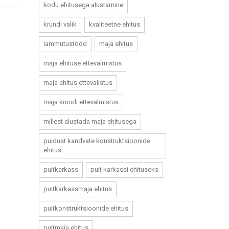
kodu ehitusega alustamine
krundi valik
kvaliteetne ehitus
lammutustööd
maja ehitus
maja ehituse ettevalmistus
maja ehitus ettevalistus
maja krundi ettevalmistus
millest alustada maja ehitusega
puidust kandvate konstruktsioonide
ehitus
puitkarkass
puit karkassi ehituseks
puitkarkassmaja ehitus
puitkonstruktsioonide ehitus
puitmaja ehitus