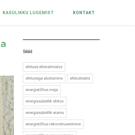
KASULIKKU LUGEMIST
KONTAKT
ia
Sildid
ehituse ettevalmistus
ehitusega alustamine
ehitusteatis
enargiatõhus maja
energiasäästlik ehitus
energiasäästlik eramu
energiatõhus rekonstrueerimine