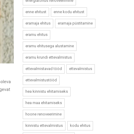
energiatõhus renoveerimine
enne ehitust
enne kodu ehitust
eramaja ehitus
eramaja püstitamine
eramu ehitus
eramu ehitusega alustamine
eramu krundi ettevalmistus
ettevalmistavad tööd
ettevalmistus
ettevalmistustööd
soleva
ugevat
hea kinnistu ehitamiseks
hea maa ehitamiseks
hoone renoveerimine
kinnistu ettevalmistus
kodu ehitus