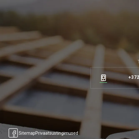
+372
Sitemap
Privaatsustingimused