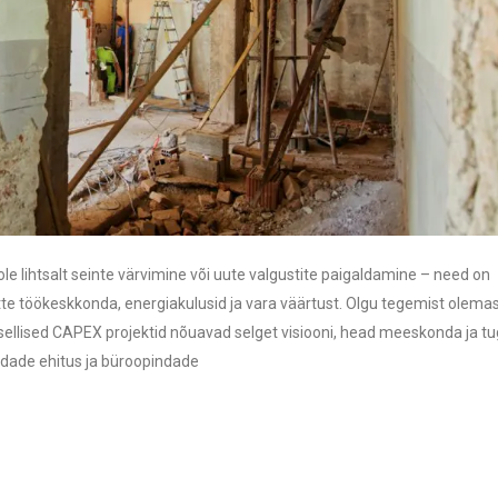
le lihtsalt seinte värvimine või uute valgustite paigaldamine – need on
tte töökeskkonda, energiakulusid ja vara väärtust. Olgu tegemist olema
sellised CAPEX projektid nõuavad selget visiooni, head meeskonda ja t
pindade ehitus ja büroopindade