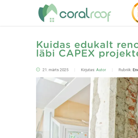
Kuidas edukalt reno
läbi CAPEX projekt
21. märts 2025
Kirjutas:
Autor
Rubriik:
En