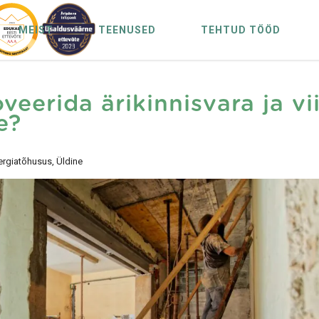
MEIST
TEENUSED
TEHTUD TÖÖD
veerida ärikinnisvara ja vi
e?
ergiatõhusus, Üldine