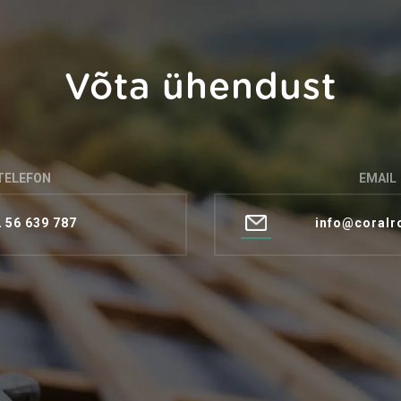
Võta ühendust
TELEFON
EMAIL
 56 639 787
info@coralr