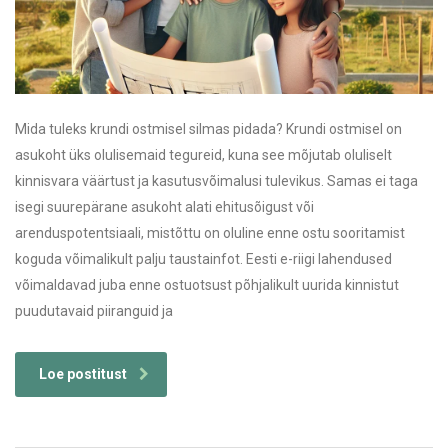
Mida tuleks krundi ostmisel silmas pidada? Krundi ostmisel on
asukoht üks olulisemaid tegureid, kuna see mõjutab oluliselt
kinnisvara väärtust ja kasutusvõimalusi tulevikus. Samas ei taga
isegi suurepärane asukoht alati ehitusõigust või
arenduspotentsiaali, mistõttu on oluline enne ostu sooritamist
koguda võimalikult palju taustainfot. Eesti e-riigi lahendused
võimaldavad juba enne ostuotsust põhjalikult uurida kinnistut
puudutavaid piiranguid ja
Loe postitust