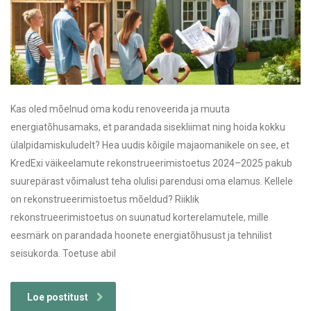
Kas oled mõelnud oma kodu renoveerida ja muuta
energiatõhusamaks, et parandada sisekliimat ning hoida kokku
ülalpidamiskuludelt? Hea uudis kõigile majaomanikele on see, et
KredExi väikeelamute rekonstrueerimistoetus 2024–2025 pakub
suurepärast võimalust teha olulisi parendusi oma elamus. Kellele
on rekonstrueerimistoetus mõeldud? Riiklik
rekonstrueerimistoetus on suunatud korterelamutele, mille
eesmärk on parandada hoonete energiatõhusust ja tehnilist
seisukorda. Toetuse abil
Loe postitust