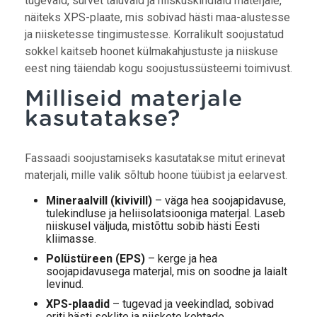
tugevaid, survet taluvaid ja niiskuskindlaid materjale,
näiteks XPS-plaate, mis sobivad hästi maa-alustesse
ja niisketesse tingimustesse. Korralikult soojustatud
sokkel kaitseb hoonet külmakahjustuste ja niiskuse
eest ning täiendab kogu soojustussüsteemi toimivust.
Milliseid materjale
kasutatakse?
Fassaadi soojustamiseks kasutatakse mitut erinevat
materjali, mille valik sõltub hoone tüübist ja eelarvest.
Mineraalvill (kivivill)
– väga hea soojapidavuse,
tulekindluse ja heliisolatsiooniga materjal. Laseb
niiskusel väljuda, mistõttu sobib hästi Eesti
kliimasse.
Polüstüreen (EPS)
– kerge ja hea
soojapidavusega materjal, mis on soodne ja laialt
levinud.
XPS-plaadid
– tugevad ja veekindlad, sobivad
eriti hästi soklite ja niiskete kohtade