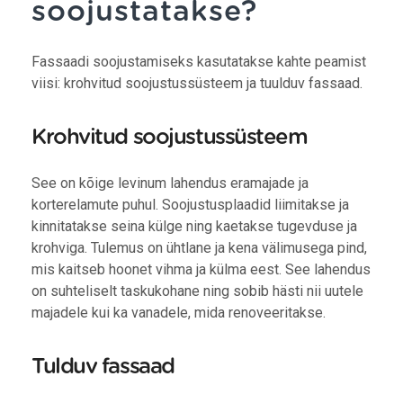
soojustatakse?
Fassaadi soojustamiseks kasutatakse kahte peamist
viisi: krohvitud soojustussüsteem ja tuulduv fassaad.
Krohvitud soojustussüsteem
See on kõige levinum lahendus eramajade ja
korterelamute puhul. Soojustusplaadid liimitakse ja
kinnitatakse seina külge ning kaetakse tugevduse ja
krohviga. Tulemus on ühtlane ja kena välimusega pind,
mis kaitseb hoonet vihma ja külma eest. See lahendus
on suhteliselt taskukohane ning sobib hästi nii uutele
majadele kui ka vanadele, mida renoveeritakse.
Tulduv fassaad