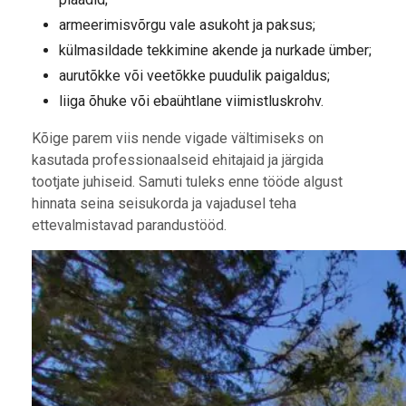
armeerimisvõrgu vale asukoht ja paksus;
külmasildade tekkimine akende ja nurkade ümber;
aurutõkke või veetõkke puudulik paigaldus;
liiga õhuke või ebaühtlane viimistluskrohv.
Kõige parem viis nende vigade vältimiseks on
kasutada professionaalseid ehitajaid ja järgida
tootjate juhiseid. Samuti tuleks enne tööde algust
hinnata seina seisukorda ja vajadusel teha
ettevalmistavad parandustööd.