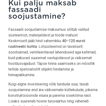
Kui palju maksab
fassaadi
soojustamine?
Fassaadi soojustamise maksumus sõltub valitud
süsteemist, materjalidest ja tööde mahust.
Keskmiselt jääb hind vahemikku
40–120 eurot
ruutmeetri kohta
. Liitsüsteemid on tavaliselt
soodsamad, ventileeritavad lahendused aga kallimad,
kuid pakuvad suuremat vastupidavust ja väiksemat
hooldusvajadust. Täpse hinna saamiseks on mõistlik
tellida spetsialistilt objekti hindamine ja
hinnapakkumine.
Kuigi algne investeering võib tunduda suur, tasub
soojustamine end ära väiksemate küttekulude, pikema
konstruktsioonide eluea ja parema sisekliima näol.
Lisaks suureneb hoone turuväärtus ning väheneb