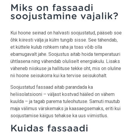
Miks on fassaadi
soojustamine vajalik?
Kui hoone seinad on halvasti soojustatud, pääseb soe
õhk kiiresti välja ja külm tungib sisse. See tähendab,
et küttele kulub rohkem raha ja toas võib olla
ebamugavalt jahe. Soojustus aitab hoida temperatuuri
ühtlasena ning vähendab oluliselt energiakulu. Lisaks
väheneb niiskuse ja hallituse tekke oht, mis on oluline
nii hoone seisukorra kui ka tervise seisukohalt.
Soojustatud fassaad aitab parandada ka
heliisolatsiooni – väljast kostvad hääled on vähem
kuulda – ja tagab parema tuleohutuse. Samuti muutub
maja välimus värskemaks ja kaasaegsemaks, eriti kui
soojustamise käigus tehakse ka uus viimistlus.
Kuidas fassaadi