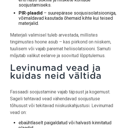
soojustamiseks.
PIR-plaadid
– suurepärase soojusisolatsiooniga,
võimaldavad kasutada õhemaid kihte kui teised
materjalid.
Materjali valimisel tuleb arvestada, millistes
tingimustes hoone asub – kas piirkond on niiskem,
tuulisem või vajab paremat heliisolatsiooni. Samuti
mõjutab valikut eelarve ja soovitud lõpptulemus.
Levinumad vead ja
kuidas neid vältida
Fassaadi soojustamine vajab täpsust ja kogemust.
Sageli tehtavad vead vähendavad soojustuse
tõhusust või tekitavad niiskuskahjustusi. Levinumad
vead on:
ebaühtlaselt paigaldatud või halvasti kinnitatud
plaadid;