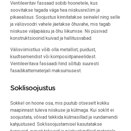
Ventileeritav fassaad sobib hoonetele, kus
soovitakse tagada väga hea niiskusrežiim ja
pikaealisus. Soojustus kinnitatakse seinalel ning selle
ja välisvoodri vahele jäetakse õhuvahe, mis tagab
niiskuse väljapääsu ja õhu liikumise. Nii püsivad
konstruktsioonid kuivad ja hallitusvabad.
Välisviimistlus võib olla metallist, puidust,
kiudtsemendist või komposiitpaneelidest.
Ventileeritava fassaadi hind sõltub suuresti
fasadikattematerjali maksumusest.
Soklisoojustus
Sokkel on hoone osa, mis puutub otseselt kokku
maapinnast tuleva niiskuse ja külmaga. Kui soklit ei
soojustata, võivad tekkida külmasillad ja vundamendi
kahjustused. Soklisoojustamisel kasutatakse