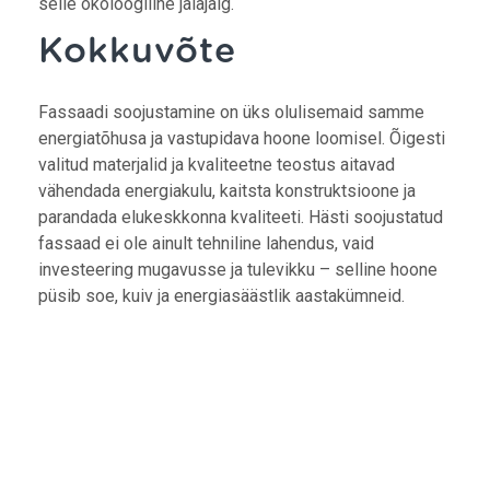
selle ökoloogiline jalajälg.
Kokkuvõte
Fassaadi soojustamine on üks olulisemaid samme
energiatõhusa ja vastupidava hoone loomisel. Õigesti
valitud materjalid ja kvaliteetne teostus aitavad
vähendada energiakulu, kaitsta konstruktsioone ja
parandada elukeskkonna kvaliteeti. Hästi soojustatud
fassaad ei ole ainult tehniline lahendus, vaid
investeering mugavusse ja tulevikku – selline hoone
püsib soe, kuiv ja energiasäästlik aastakümneid.