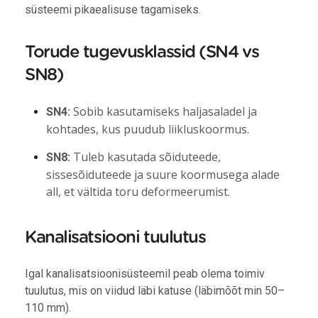
süsteemi pikaealisuse tagamiseks.
Torude tugevusklassid (SN4 vs
SN8)
Sobib kasutamiseks haljasaladel ja
SN4:
kohtades, kus puudub liikluskoormus.
Tuleb kasutada sõiduteede,
SN8:
sissesõiduteede ja suure koormusega alade
all, et vältida toru deformeerumist.
Kanalisatsiooni tuulutus
Igal kanalisatsioonisüsteemil peab olema toimiv
tuulutus, mis on viidud läbi katuse (läbimõõt min 50–
110 mm).