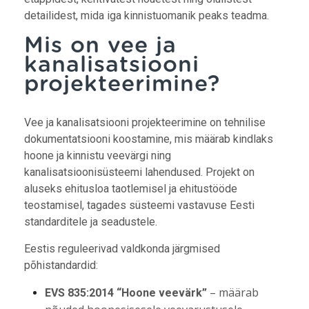
detailidest, mida iga kinnistuomanik peaks teadma.
Mis on vee ja
kanalisatsiooni
projekteerimine?
Vee ja kanalisatsiooni projekteerimine on tehnilise
dokumentatsiooni koostamine, mis määrab kindlaks
hoone ja kinnistu veevärgi ning
kanalisatsioonisüsteemi lahendused. Projekt on
aluseks ehitusloa taotlemisel ja ehitustööde
teostamisel, tagades süsteemi vastavuse Eesti
standarditele ja seadustele.
Eestis reguleerivad valdkonda järgmised
põhistandardid:
– määrab
EVS 835:2014 “Hoone veevärk”