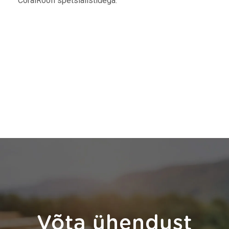
CoralRoofi spetsialistidega.
Võta ühendust