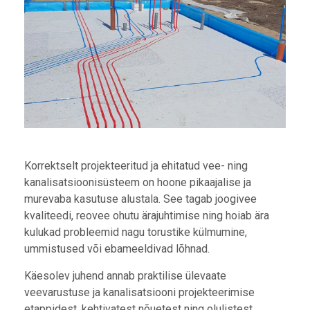
Korrektselt projekteeritud ja ehitatud vee- ning
kanalisatsioonisüsteem on hoone pikaajalise ja
murevaba kasutuse alustala. See tagab joogivee
kvaliteedi, reovee ohutu ärajuhtimise ning hoiab ära
kulukad probleemid nagu torustike külmumine,
ummistused või ebameeldivad lõhnad.
Käesolev juhend annab praktilise ülevaate
veevarustuse ja kanalisatsiooni projekteerimise
etappidest, kehtivatest nõuetest ning olulistest