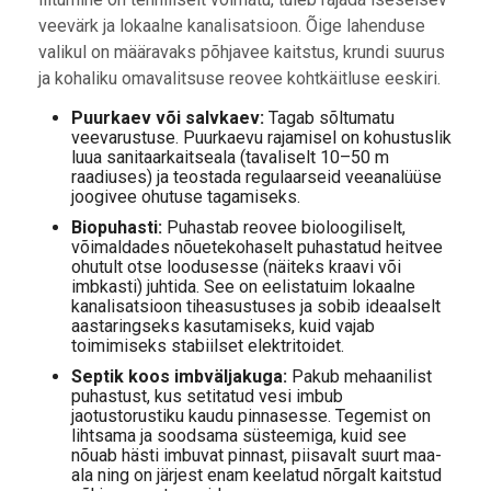
veevärk ja lokaalne kanalisatsioon. Õige lahenduse
valikul on määravaks põhjavee kaitstus, krundi suurus
ja kohaliku omavalitsuse reovee kohtkäitluse eeskiri.
Puurkaev või salvkaev:
Tagab sõltumatu
veevarustuse. Puurkaevu rajamisel on kohustuslik
luua sanitaarkaitseala (tavaliselt 10–50 m
raadiuses) ja teostada regulaarseid veeanalüüse
joogivee ohutuse tagamiseks.
Biopuhasti:
Puhastab reovee bioloogiliselt,
võimaldades nõuetekohaselt puhastatud heitvee
ohutult otse loodusesse (näiteks kraavi või
imbkasti) juhtida. See on eelistatuim lokaalne
kanalisatsioon tiheasustuses ja sobib ideaalselt
aastaringseks kasutamiseks, kuid vajab
toimimiseks stabiilset elektritoidet.
Septik koos imbväljakuga:
Pakub mehaanilist
puhastust, kus setitatud vesi imbub
jaotustorustiku kaudu pinnasesse. Tegemist on
lihtsama ja soodsama süsteemiga, kuid see
nõuab hästi imbuvat pinnast, piisavalt suurt maa-
ala ning on järjest enam keelatud nõrgalt kaitstud