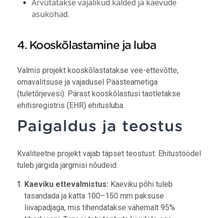
Arvutatakse vajalikud kalded ja kaevude
asukohad.
4. Kooskõlastamine ja luba
Valmis projekt kooskõlastatakse vee-ettevõtte,
omavalitsuse ja vajadusel Päästeametiga
(tuletõrjevesi). Pärast kooskõlastusi taotletakse
ehitisregistris (EHR) ehitusluba.
Paigaldus ja teostus
Kvaliteetne projekt vajab täpset teostust. Ehitustöödel
tuleb järgida järgmisi nõudeid:
Kaeviku ettevalmistus:
Kaeviku põhi tuleb
tasandada ja katta 100–150 mm paksuse
liivapadjaga, mis tihendatakse vähemalt 95%