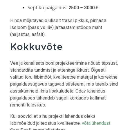
Septiku paigaldus:
.
2500 – 3000 €
Hinda mõjutavad oluliselt trassi pikkus, pinnase
iseloom (paas vs liiv) ja taastamistööde maht
(haljastus, asfalt).
Kokkuvõte
Vee ja kanalisatsiooni projekteerimine nõuab täpsust,
standardite tundmist ja ettenägelikkust. Õigesti
valitud toru läbimõõt, kvaliteetne materjal ja korrektne
paigaldussügavus tagavad süsteemi, mis teenib sind
aastakümneid ilma lisakuludeta. Odav lahendus
paigalduses tähendab sageli kordades kallimat
remonti tulevikus.
Kui soovid, et sinu projekti lahendus oleks
läbimõeldud ja teostus kvaliteetne,
võta ühendust