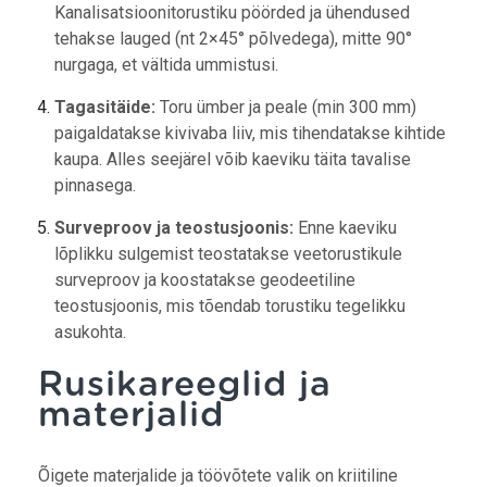
Kanalisatsioonitorustiku pöörded ja ühendused
tehakse lauged (nt 2×45° põlvedega), mitte 90°
nurgaga, et vältida ummistusi.
Tagasitäide:
Toru ümber ja peale (min 300 mm)
paigaldatakse kivivaba liiv, mis tihendatakse kihtide
kaupa.
Alles seejärel võib kaeviku täita tavalise
pinnasega.
Surveproov ja teostusjoonis:
Enne kaeviku
lõplikku sulgemist teostatakse veetorustikule
surveproov ja koostatakse geodeetiline
teostusjoonis, mis tõendab torustiku tegelikku
asukohta.
Rusikareeglid ja
materjalid
Õigete materjalide ja töövõtete valik on kriitiline