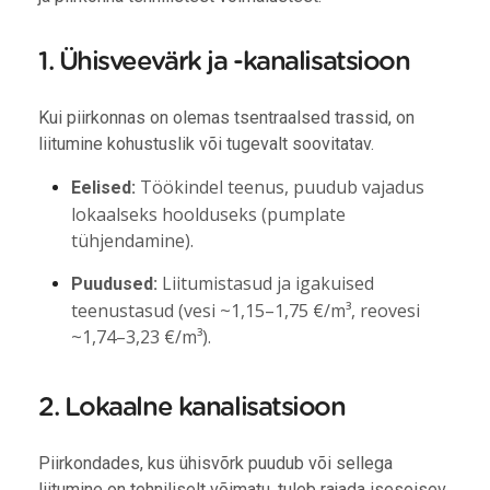
1. Ühisveevärk ja -kanalisatsioon
Kui piirkonnas on olemas tsentraalsed trassid, on
liitumine kohustuslik või tugevalt soovitatav.
Töökindel teenus, puudub vajadus
Eelised:
lokaalseks hoolduseks (pumplate
tühjendamine).
Liitumistasud ja igakuised
Puudused:
teenustasud (vesi ~1,15–1,75 €/m³, reovesi
~1,74–3,23 €/m³).
2. Lokaalne kanalisatsioon
Piirkondades, kus ühisvõrk puudub või sellega
liitumine on tehniliselt võimatu, tuleb rajada iseseisev