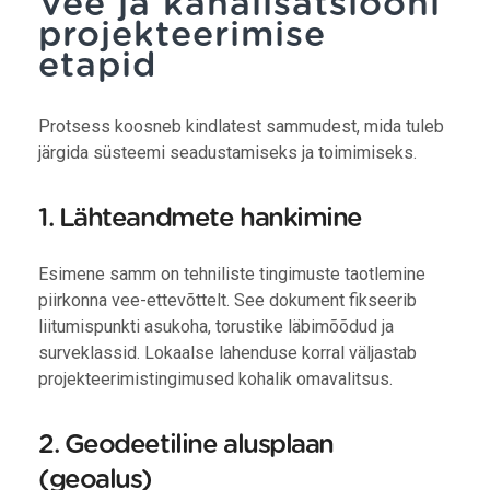
Vee ja kanalisatsiooni
projekteerimise
etapid
Protsess koosneb kindlatest sammudest, mida tuleb
järgida süsteemi seadustamiseks ja toimimiseks.
1. Lähteandmete hankimine
Esimene samm on tehniliste tingimuste taotlemine
piirkonna vee-ettevõttelt. See dokument fikseerib
liitumispunkti asukoha, torustike läbimõõdud ja
surveklassid.
Lokaalse lahenduse korral väljastab
projekteerimistingimused kohalik omavalitsus.
2. Geodeetiline alusplaan
(geoalus)