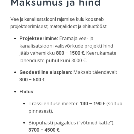
Maksumus ja hind
Vee ja kanalisatsiooni rajamise kulu koosneb
projekteerimisest, materjalidest ja ehitustööst.
Eramaja vee- ja
Projekteerimine:
kanalisatsiooni välisvõrkude projekti hind
jääb vahemikku
. Keerukamate
800 – 1500 €
lahenduste puhul kuni 3000 €.
Maksab täiendavalt
Geodeetiline alusplaan:
.
300 – 500 €
Ehitus:
Trassi ehituse meeter:
(sõltub
1
30 – 190 €
pinnasest).
Biopuhasti paigaldus (“võtmed kätte”):
.
3700 – 4500 €