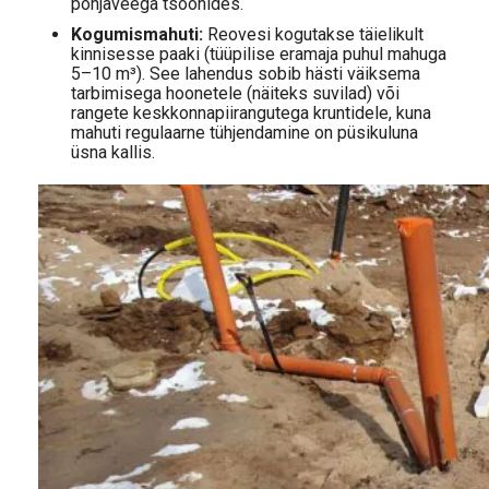
põhjaveega tsoonides.
Kogumismahuti:
Reovesi kogutakse täielikult
kinnisesse paaki (tüüpilise eramaja puhul mahuga
5–10 m³). See lahendus sobib hästi väiksema
tarbimisega hoonetele (näiteks suvilad) või
rangete keskkonnapiirangutega kruntidele, kuna
mahuti regulaarne tühjendamine on püsikuluna
üsna kallis.