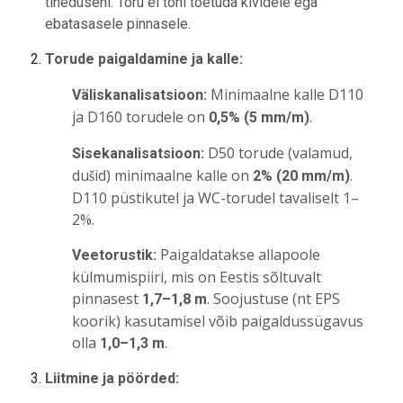
tiheduseni.
Toru ei tohi toetuda kividele ega
ebatasasele pinnasele.
Torude paigaldamine ja kalle:
Minimaalne kalle D110
Väliskanalisatsioon:
ja D160 torudele on
.
0,5% (5 mm/m)
D50 torude (valamud,
Sisekanalisatsioon:
dušid) minimaalne kalle on
.
2% (20 mm/m)
D110 püstikutel ja WC-torudel tavaliselt 1–
2%.
Paigaldatakse allapoole
Veetorustik:
külmumispiiri, mis on Eestis sõltuvalt
pinnasest
. Soojustuse (nt EPS
1,7–1,8 m
koorik) kasutamisel võib paigaldussügavus
olla
.
1,0–1,3 m
Liitmine ja pöörded: