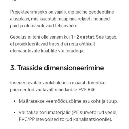
Projekteerimiseks on vajalik digitaalne geodeetiline
alusplaan, mis kajastab maapinna reljeefi, hooneid,
puid ja olemasolevaid tehnovõrke.
Geoalus ei tohi olla vanem kui
1–2 aastat
.
See tagab,
et projekteeritavad trassid ei ristu ohtlikult
olemasolevate kaablite või torudega.
3. Trasside dimensioneerimine
Insener arvutab vooluhulgad ja määrab torustike
parameetrid vastavalt standardile EVS 846.
Määratakse veemõõdusõlme asukoht ja tüüp.
Valitakse torumaterjalid (PE survetorud veele,
PVC/PP isevoolsed torud kanalisatsioonile).