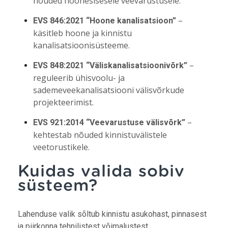
nõuded hoonesisesele veevarustusele.
–
EVS 846:2021 “Hoone kanalisatsioon”
käsitleb hoone ja kinnistu
kanalisatsioonisüsteeme.
–
EVS 848:2021 “Väliskanalisatsioonivõrk”
reguleerib ühisvoolu- ja
sademeveekanalisatsiooni välisvõrkude
projekteerimist.
–
EVS 921:2014 “Veevarustuse välisvõrk”
kehtestab nõuded kinnistuvälistele
veetorustikele.
Kuidas valida sobiv
süsteem?
Lahenduse valik sõltub kinnistu asukohast, pinnasest
ja piirkonna tehnilistest võimalustest.