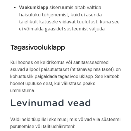
siseruumis aitab vältida
Vaakumklapp
haisuluku tühjenemist, kuid ei asenda
täielikult katusele viidavat tuulutust, kuna see
ei võimalda gaasidel süsteemist väljuda.
Tagasivooluklapp
Kui hoones on keldrikorrus või sanitaarseadmed
asuvad allpool paisutustaset (nt tänavapinna taset), on
kohustuslik paigaldada tagasivooluklapp. See kaitseb
hoonet uputuse eest, kui välistrass peaks
ummistuma.
Levinumad vead
Väldi neid tüüpilisi eksimusi, mis võivad viia süsteemi
purunemise või talitlushäireteni: