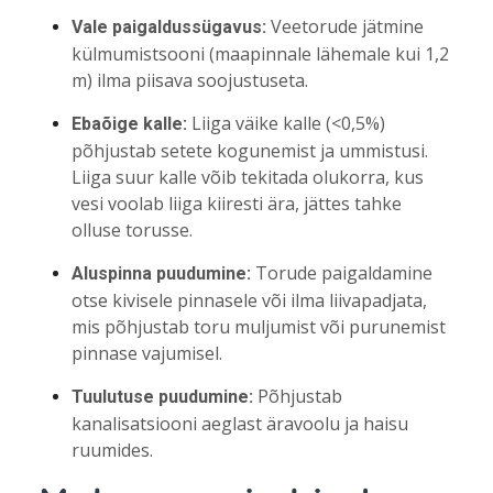
Veetorude jätmine
Vale paigaldussügavus:
külmumistsooni (maapinnale lähemale kui 1,2
m) ilma piisava soojustuseta.
Liiga väike kalle (<0,5%)
Ebaõige kalle:
põhjustab setete kogunemist ja ummistusi.
Liiga suur kalle võib tekitada olukorra, kus
vesi voolab liiga kiiresti ära, jättes tahke
olluse torusse.
Torude paigaldamine
Aluspinna puudumine:
otse kivisele pinnasele või ilma liivapadjata,
mis põhjustab toru muljumist või purunemist
pinnase vajumisel.
Põhjustab
Tuulutuse puudumine:
kanalisatsiooni aeglast äravoolu ja haisu
ruumides.