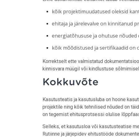
kõik projektimuudatused oleksid kantu
ehitaja ja järelevalve on kinnitanud p
energiatõhususe ja ohutuse nõuded o
kõik mõõdistused ja sertifikaadid on 
Korrektselt ette valmistatud dokumentatsioon
kinnisvara müügil või kindlustuse sõlmimisel
Kokkuvõte
Kasutusteatis ja kasutusluba on hoone kasutu
projektile ning kõik tehnilised nõuded on tä
on tegemist ehitusprotsessi olulise lõppfaas
Selleks, et kasutusloa või kasutusteatise me
Rutiinne ja järjepidev ehitustööde dokument