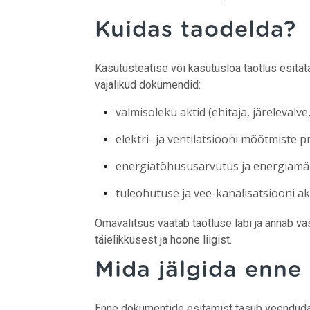
Kuidas taodelda?
Kasutusteatise või kasutusloa taotlus esita
vajalikud dokumendid:
valmisoleku aktid (ehitaja, järelevalve,
elektri- ja ventilatsiooni mõõtmiste pr
energiatõhususarvutus ja energiamär
tuleohutuse ja vee-kanalisatsiooni akt
Omavalitsus vaatab taotluse läbi ja annab v
täielikkusest ja hoone liigist.
Mida jälgida enne 
Enne dokumentide esitamist tasub veenduda,