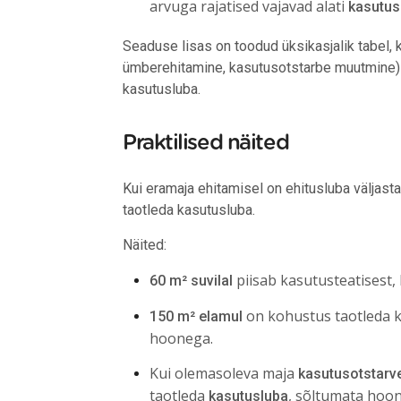
arvuga rajatised vajavad alati
kasutus
Seaduse lisas on toodud üksikasjalik tabel, 
ümberehitamine, kasutusotstarbe muutmine) k
kasutusluba.
Praktilised näited
Kui eramaja ehitamisel on ehitusluba väljasta
taotleda kasutusluba.
Näited:
piisab kasutusteatisest, 
60 m² suvilal
on kohustus taotleda k
150 m² elamul
hoonega.
Kui olemasoleva maja
kasutusotstarv
taotleda
, sõltumata hoon
kasutusluba