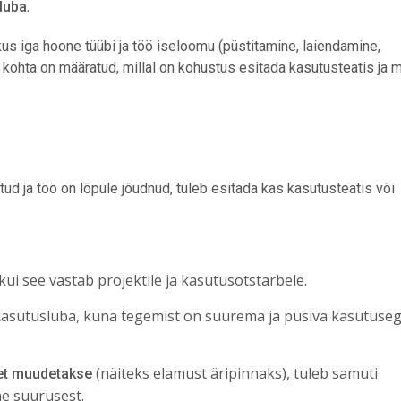
.
luba
kus iga hoone tüübi ja töö iseloomu (püstitamine, laiendamine,
ohta on määratud, millal on kohustus esitada kasutusteatis ja mi
tud ja töö on lõpule jõudnud, tuleb esitada kas kasutusteatis või
kui see vastab projektile ja kasutusotstarbele.
asutusluba, kuna tegemist on suurema ja püsiva kasutuse
(näiteks elamust äripinnaks), tuleb samuti
et muudetakse
e suurusest.