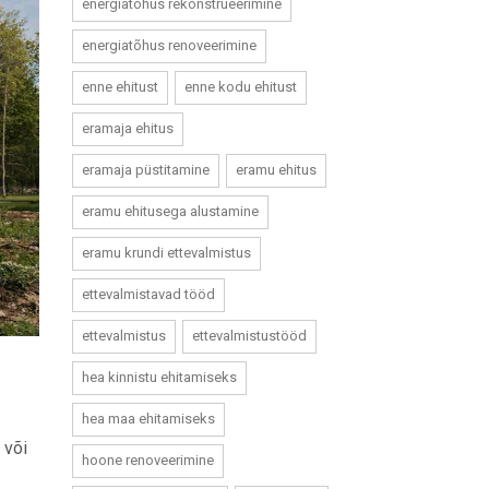
energiatõhus rekonstrueerimine
energiatõhus renoveerimine
enne ehitust
enne kodu ehitust
eramaja ehitus
eramaja püstitamine
eramu ehitus
eramu ehitusega alustamine
eramu krundi ettevalmistus
ettevalmistavad tööd
ettevalmistus
ettevalmistustööd
hea kinnistu ehitamiseks
hea maa ehitamiseks
 või
hoone renoveerimine