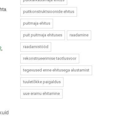
hta.
puitkonstruktsioonide ehitus
puitmaja ehitus
puit puitmaja ehituses
raadamine
raadamistööd
2
,
rekonstrueerimise taotlusvoor
tegevused enne ehitusega alustamist
tuuletõkke paigaldus
uue eramu ehitamine
 kuid