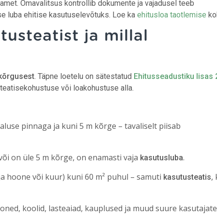
aamet. Omavalitsus kontrollib dokumente ja vajadusel teeb
se luba ehitise kasutuselevõtuks. Loe ka
ehitusloa taotlemise
ko
tusteatist ja millal
a kõrgusest
. Täpne loetelu on sätestatud
Ehitusseadustiku lisas 
 teatisekohustuse või loakohustuse alla.
aluse pinnaga ja kuni 5 m kõrge – tavaliselt piisab
või on üle 5 m kõrge, on enamasti vaja
.
kasutusluba
oja hoone või kuur) kuni 60 m² puhul – samuti
,
kasutusteatis
oned, koolid, lasteaiad, kauplused ja muud suure kasutajate