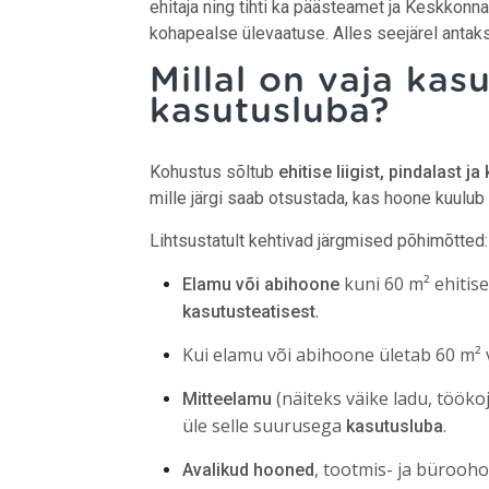
ehitaja ning tihti ka päästeamet ja Keskkonn
kohapealse ülevaatuse. Alles seejärel antak
Millal on vaja kasu
kasutusluba?
Kohustus sõltub
ehitise liigist, pindalast j
mille järgi saab otsustada, kas hoone kuulub
Lihtsustatult kehtivad järgmised põhimõtted:
kuni 60 m² ehitise
Elamu või abihoone
.
kasutusteatisest
Kui elamu või abihoone ületab 60 m² 
(näiteks väike ladu, töök
Mitteelamu
üle selle suurusega
.
kasutusluba
, tootmis- ja bürooho
Avalikud hooned