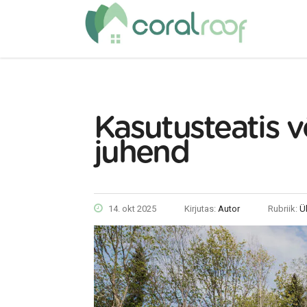
Kasutusteatis v
juhend
14. okt 2025
Kirjutas:
Autor
Rubriik:
Ü