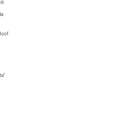
lt.
da
Roof.
ta“