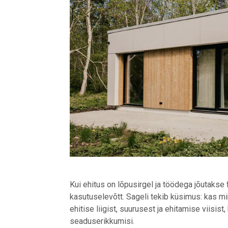
Kui ehitus on lõpusirgel ja töödega jõutakse 
kasutuselevõtt. Sageli tekib küsimus: kas m
ehitise liigist, suurusest ja ehitamise viisis
seaduserikkumisi.