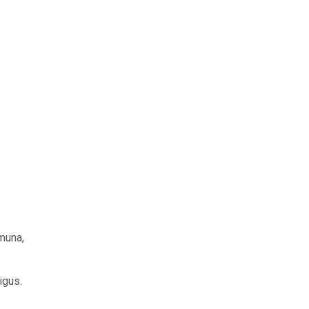
b
muna,
igus.