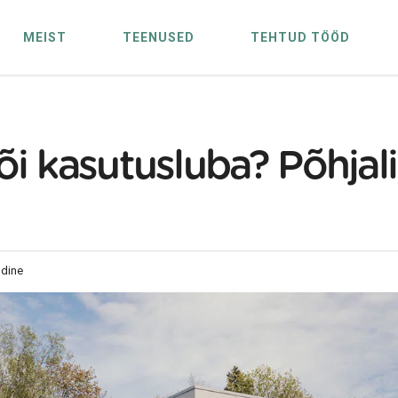
MEIST
TEENUSED
TEHTUD TÖÖD
õi kasutusluba? Põhjal
ldine