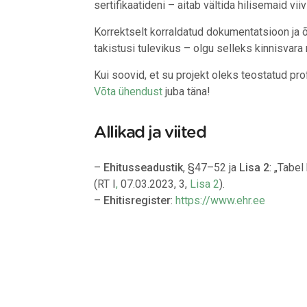
sertifikaatideni – aitab vältida hilisemaid vi
Korrektselt korraldatud dokumentatsioon ja õ
takistusi tulevikus – olgu selleks kinnisvar
Kui soovid, et su projekt oleks teostatud pro
Võta ühendust
juba täna!
Allikad ja viited
–
Ehitusseadustik
, §47–52 ja
Lisa 2
: „Tabel
(RT I
,
07.03.2023, 3,
Lisa 2
).
–
Ehitisregister
:
https://www.ehr.ee