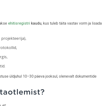
takse
ehitisregistri
kaudu
, kus tuleb täita vastav vorm ja lisada
 projekteerija),
otokollid,
gis,
id.
astuse üldjuhul 10–30 päeva jooksul, olenevalt dokumentide
taotlemist?
 et: