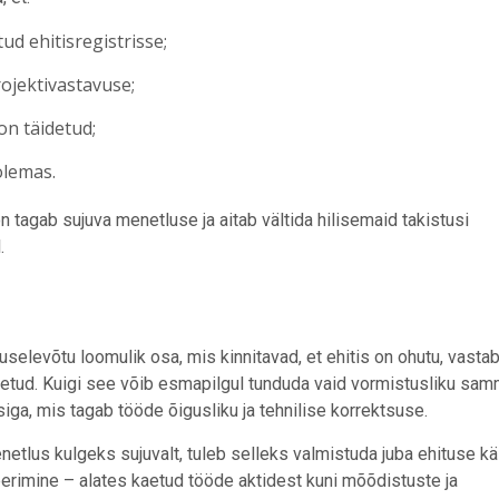
d ehitisregistrisse;
rojektivastavuse;
n täidetud;
olemas.
 tagab sujuva menetluse ja aitab vältida hilisemaid takistusi
.
selevõtu loomulik osa, mis kinnitavad, et ehitis on ohutu, vasta
idetud. Kuigi see võib esmapilgul tunduda vaid vormistusliku sam
iga, mis tagab tööde õigusliku ja tehnilise korrektsuse.
netlus kulgeks sujuvalt, tuleb selleks valmistuda juba ehituse kä
eerimine – alates kaetud tööde aktidest kuni mõõdistuste ja