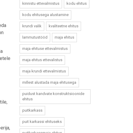
kinnistu ettevalmistus
kodu ehitus
kodu ehitusega alustamine
eda
krundi valik
kvaliteetne ehitus
on
lammutustööd
maja ehitus
maja ehituse ettevalmistus
da
uetele
maja ehitus ettevalistus
maja krundi ettevalmistus
millest alustada maja ehitusega
puidust kandvate konstruktsioonide
ehitus
ile,
puitkarkass
puit karkassi ehituseks
rija,
puitkarkassmaja ehitus