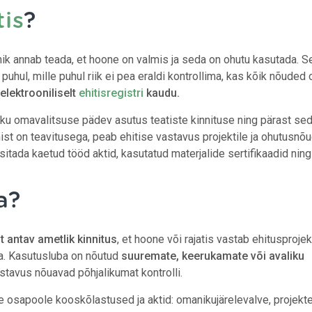
is
?
nik annab teada, et hoone on valmis ja seda on ohutu kasutada. S
puhul, mille puhul riik ei pea eraldi kontrollima, kas kõik nõuded 
elektrooniliselt
ehitisregistri
kaudu.
liku omavalitsuse pädev asutus teatiste kinnituse ning pärast se
ist on teavitusega, peab ehitise vastavus projektile ja ohutusnõ
itada kaetud tööd aktid, kasutatud materjalide sertifikaadid ning
a?
 antav ametlik kinnitus
, et hoone või rajatis vastab ehitusprojekt
ta. Kasutusluba on nõutud
suuremate, keerukamate või avaliku
stavus nõuavad põhjalikumat kontrolli.
osapoole kooskõlastused ja aktid: omanikujärelevalve, projektee