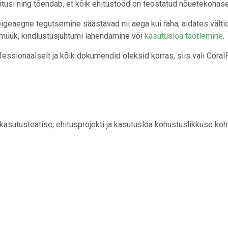
ivitusi ning tõendab, et kõik ehitustööd on teostatud nõuetekohase
igeaegne tegutsemine säästavad nii aega kui raha, aidates välti
a müük, kindlustusjuhtumi lahendamine või
kasutusloa taotlemine
.
fessionaalselt ja kõik dokumendid oleksid korras, siis vali Coral
 kasutusteatise, ehitusprojekti ja kasutusloa kohustuslikkuse koh