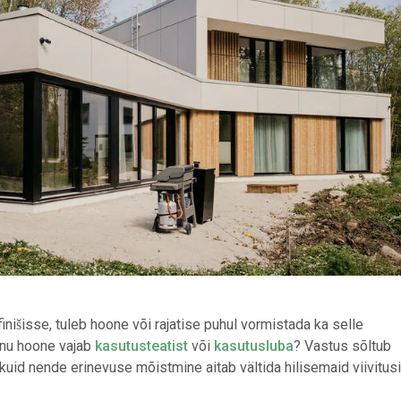
finišisse, tuleb hoone või rajatise puhul vormistada ka selle
inu hoone vajab
kasutusteatist
või
kasutusluba
? Vastus sõltub
t, kuid nende erinevuse mõistmine aitab vältida hilisemaid viivitusi