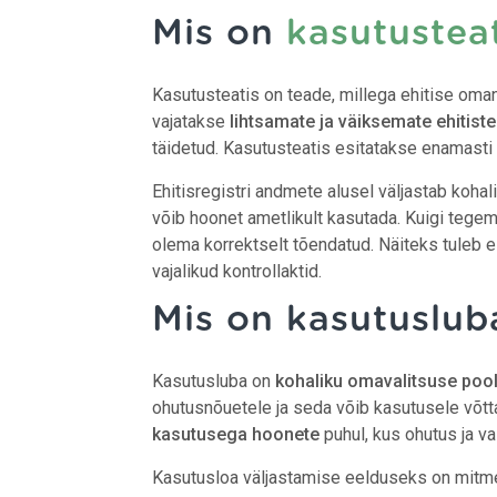
Mis on
kasutusteat
Kasutusteatis on teade, millega ehitise oma
vajatakse
lihtsamate ja väiksemate ehitiste
täidetud. Kasutusteatis esitatakse enamasti
Ehitisregistri andmete alusel väljastab koha
võib hoonet ametlikult kasutada. Kuigi tegem
olema korrektselt tõendatud. Näiteks tuleb es
vajalikud kontrollaktid.
Mis on kasutuslub
Kasutusluba on
kohaliku omavalitsuse poolt
ohutusnõuetele ja seda võib kasutusele võt
kasutusega hoonete
puhul, kus ohutus ja va
Kasutusloa väljastamise eelduseks on mitme 